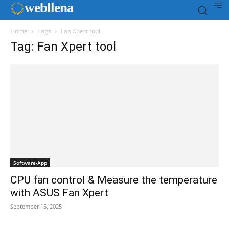
web
llena
Home
Tags
Fan Xpert tool
Tag: Fan Xpert tool
Software-App
CPU fan control & Measure the temperature
with ASUS Fan Xpert
September 15, 2025